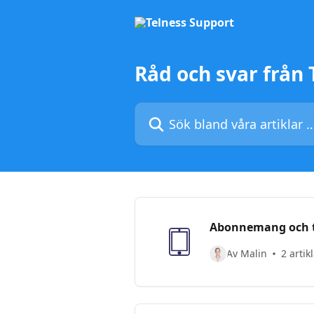
Hoppa till huvudinnehåll
Råd och svar från
Sök bland våra artiklar …
Abonnemang och t
Av Malin
2 artik