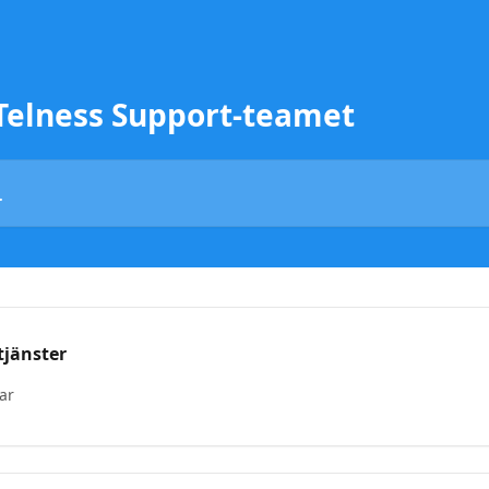
 Telness Support-teamet
jänster
lar